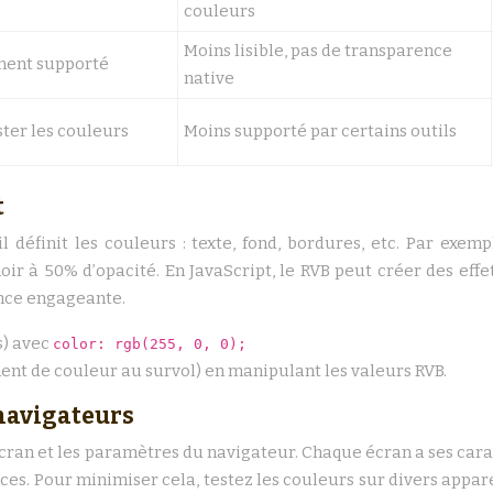
couleurs
Moins lisible, pas de transparence
ment supporté
native
ster les couleurs
Moins supporté par certains outils
t
 définit les couleurs : texte, fond, bordures, etc. Par exemple
n noir à 50% d’opacité. En JavaScript, le RVB peut créer des eff
ence engageante.
s) avec
color: rgb(255, 0, 0);
nt de couleur au survol) en manipulant les valeurs RVB.
 navigateurs
écran et les paramètres du navigateur. Chaque écran a ses car
es. Pour minimiser cela, testez les couleurs sur divers appar