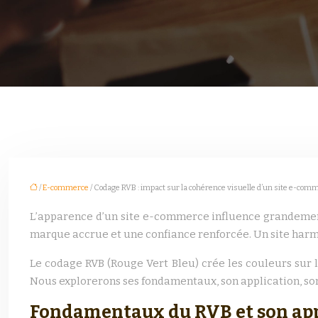
/
E-commerce
/ Codage RVB : impact sur la cohérence visuelle d’un site e-com
L’apparence d’un site e-commerce influence grandement
marque accrue et une confiance renforcée. Un site harmon
Le codage RVB (Rouge Vert Bleu) crée les couleurs sur 
Nous explorerons ses fondamentaux, son application, son
Fondamentaux du RVB et son app