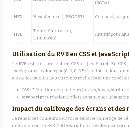
(RGBA)
HEX
Hexadécimal (#RRGGBB)
Compact, large
Teinte, Saturation,
HSL
Intuitif pour aju
Luminosité
Utilisation du RVB en CSS et JavaScrip
Le RVB est très présent en CSS et JavaScript. En CSS, il
`background-color: rgba(0, 0, 0, 0.5);` définit le fond e
ajuste les valeurs RVB en temps réel, créant une expéri
CSS :
Définition des couleurs (textes, fonds, bordure
JavaScript :
Création d’effets dynamiques (changeme
Impact du calibrage des écrans et des
Le rendu des couleurs RVB varie selon le calibrage de l’
différemment le RVB. Cette variation crée des incohérenc