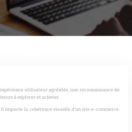
expérience utilisateur agréable, une reconnaissance de
iteurs à explorer et acheter.
 il impacte la cohérence visuelle d’un site e-commerce.