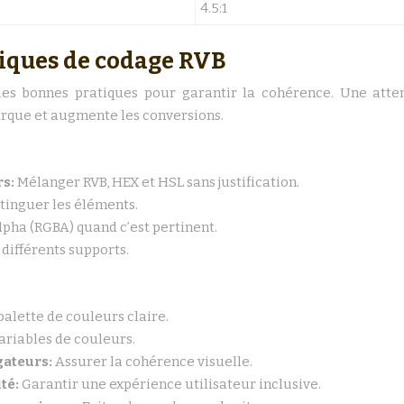
4.5:1
tiques de codage RVB
les bonnes pratiques pour garantir la cohérence. Une atten
rque et augmente les conversions.
rs:
Mélanger RVB, HEX et HSL sans justification.
stinguer les éléments.
alpha (RGBA) quand c’est pertinent.
 différents supports.
palette de couleurs claire.
variables de couleurs.
gateurs:
Assurer la cohérence visuelle.
ité:
Garantir une expérience utilisateur inclusive.