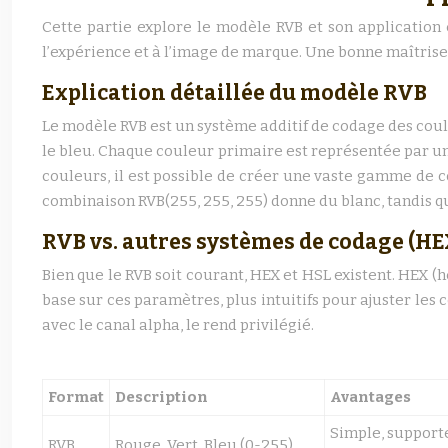
Cette partie explore le modèle RVB et son application
l’expérience et à l’image de marque. Une bonne maîtrise 
Explication détaillée du modèle RVB
Le modèle RVB est un système additif de codage des couleur
le bleu. Chaque couleur primaire est représentée par un
couleurs, il est possible de créer une vaste gamme de cou
combinaison RVB(255, 255, 255) donne du blanc, tandis que
RVB vs. autres systèmes de codage (HE
Bien que le RVB soit courant, HEX et HSL existent. HEX (
base sur ces paramètres, plus intuitifs pour ajuster les 
avec le canal alpha, le rend privilégié.
Format
Description
Avantages
Simple, support
RVB
Rouge, Vert, Bleu (0-255)