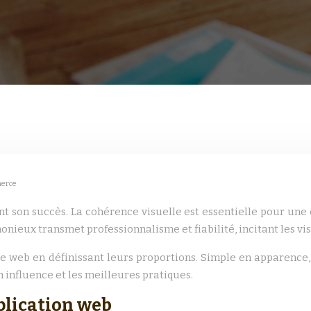
merce
 son succès. La cohérence visuelle est essentielle pour une 
ieux transmet professionnalisme et fiabilité, incitant les vis
le web en définissant leurs proportions. Simple en apparence,
 influence et les meilleures pratiques.
lication web