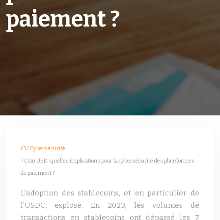
paiement ?
/
Cybersécurité
/ Coin USD : quelles implications pour la cybersécurité des plateformes
de paiement ?
L’adoption des stablecoins, et en particulier de
l’USDC, explose. En 2023, les volumes de
transactions en stablecoins ont dépassé les 7