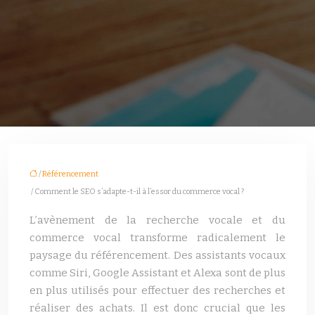
/
Référencement
/ Comment le SEO s’adapte-t-il à l’essor du commerce vocal ?
L’avènement de la recherche vocale et du
commerce vocal transforme radicalement le
paysage du référencement. Des assistants vocaux
comme Siri, Google Assistant et Alexa sont de plus
en plus utilisés pour effectuer des recherches et
réaliser des achats. Il est donc crucial que les