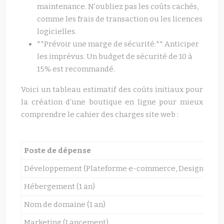
maintenance. N’oubliez pas les coûts cachés,
comme les frais de transaction ou les licences
logicielles.
**Prévoir une marge de sécurité:** Anticiper
les imprévus. Un budget de sécurité de 10 à
15% est recommandé.
Voici un tableau estimatif des coûts initiaux pour
la création d’une boutique en ligne pour mieux
comprendre le cahier des charges site web :
Poste de dépense
Co
Développement (Plateforme e-commerce, Design)
2 0
Hébergement (1 an)
100
Nom de domaine (1 an)
10 
Marketing (Lancement)
500