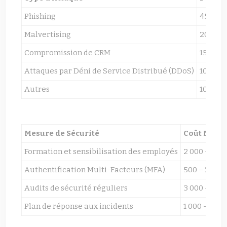
Phishing
45%
Malvertising
20%
Compromission de CRM
15%
Attaques par Déni de Service Distribué (DDoS)
10%
Autres
10%
Mesure de Sécurité
Coût Moye
Formation et sensibilisation des employés
2 000 – 5 00
Authentification Multi-Facteurs (MFA)
500 – 2 000
Audits de sécurité réguliers
3 000 – 10 0
Plan de réponse aux incidents
1 000 – 3 00