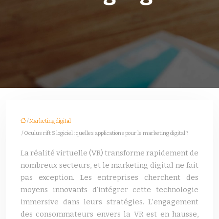
/
Marketing digital
/ Oculus rift S logiciel : quelles applications pour le marketing digital ?
La réalité virtuelle (VR) transforme rapidement de
nombreux secteurs, et le marketing digital ne fait
pas exception. Les entreprises cherchent des
moyens innovants d’intégrer cette technologie
immersive dans leurs stratégies. L’engagement
des consommateurs envers la VR est en hausse,