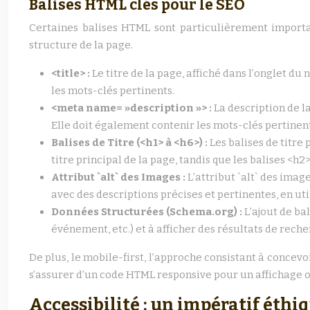
Balises HTML clés pour le SEO
Certaines balises HTML sont particulièrement importa
structure de la page.
<title> :
Le titre de la page, affiché dans l’onglet du 
les mots-clés pertinents.
<meta name= »description »> :
La description de la
Elle doit également contenir les mots-clés pertinen
Balises de Titre (<h1> à <h6>) :
Les balises de titre
titre principal de la page, tandis que les balises <h2
Attribut `alt` des Images :
L’attribut `alt` des imag
avec des descriptions précises et pertinentes, en util
Données Structurées (Schema.org) :
L’ajout de ba
événement, etc.) et à afficher des résultats de recher
De plus, le mobile-first, l’approche consistant à concevo
s’assurer d’un code HTML responsive pour un affichage 
Accessibilité : un impératif éthiq