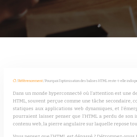
/
Référencement
/ Pourquoi l’optimisation des balises HTML reste-t-elle indisp
Dans un monde hyperconnecté où l’attention est une den
HTML, souvent perçue comme une tâche secondaire, cont
statiques aux applications web dynamiques, et l’éme
pourraient laisser penser que l’HTML a perdu de son im
contenu web, la pierre angulaire sur laquelle repose tou
Vous pensez que l’HTML est dépassé ? Détrompez-vous ! 