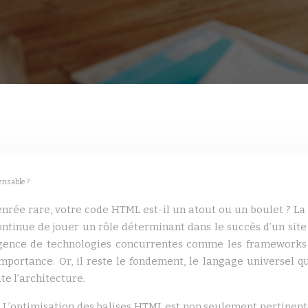
ensable ?
rée rare, votre code HTML est-il un atout ou un boulet ? La q
inue de jouer un rôle déterminant dans le succès d’un site w
rgence de technologies concurrentes comme les frameworks
portance. Or, il reste le fondement, le langage universel qu
te l’architecture.
L’optimisation des balises HTML est non seulement pertinent