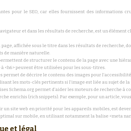
ntes pour le SEO, car elles fournissent des informations cr
navigateur et dans les résultats de recherche, est un élément clé
 page, affichée sous le titre dans les résultats de recherche, doi
ts de manière naturelle.
 permettent de structurer le contenu de la page avec une hiérarc
> à <h6> peuvent être utilisées pour les sous-titres.
es permet de décrire le contenu des images pour l’accessibilité 
isant les mots-clés pertinents si l’image est liée au sujet de la
lises Schema.org permet d’aider les moteurs de recherche à co
che enrichis (rich snippets). Par exemple, pour un article, vous p
ir un site web en priorité pour les appareils mobiles, est deven
optimal sur mobile, en utilisant notamment la balise <meta na
ue et légal