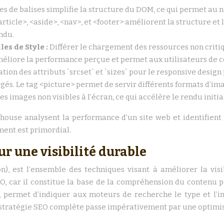
ves de balises simplifie la structure du DOM, ce qui permet au
article>, <aside>, <nav>, et <footer> améliorent la structure et la
ndu.
es de Style :
Différer le chargement des ressources non critiq
 améliore la performance perçue et permet aux utilisateurs de
sation des attributs `srcset` et `sizes` pour le responsive desig
hargés. Le tag <picture> permet de servir différents formats d’im
s images non visibles à l’écran, ce qui accélère le rendu initia
house analysent la performance d’un site web et identifient
ment est primordial.
ur une visibilité durable
, est l’ensemble des techniques visant à améliorer la visi
, car il constitue la base de la compréhension du contenu p
 permet d’indiquer aux moteurs de recherche le type et l’i
e stratégie SEO complète passe impérativement par une optimi