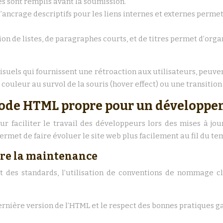
es sont remplis avant la soumission.
 d’ancrage descriptifs pour les liens internes et externes perme
tion de listes, de paragraphes courts, et de titres permet d’orga
visuels qui fournissent une rétroaction aux utilisateurs, peuv
 couleur au survol de la souris (hover effect) ou une transitio
 code HTML propre pour un développ
faciliter le travail des développeurs lors des mises à jour 
 permet de faire évoluer le site web plus facilement au fil du te
re la maintenance
t des standards, l’utilisation de conventions de nommage 
dernière version de l’HTML et le respect des bonnes pratiques g