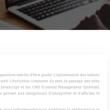
uestion mérite d’être posée. L’optimisation des balises
eb. L’évolution constante du web, le passage des sites
 JavaScript et les CMS (Content Management Systems),
i permet aux navigateurs d’interpréter et d’afficher le
e, mais indispensable pour améliorer la performance, le