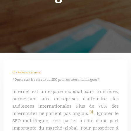
/
Référencement
/ Quels sont les enjeux du SEO pour les sites multilingues ?
Internet est un espace mondial, sans frontières,
permettant aux entreprises d’atteindre des
audiences internationales. Plus de 70% des
[1]
internautes ne parlent pas anglais
. Ignorer le
SEO multilingue, c’est passer à côté d’une part
importante du marché global. Pour prospérer à