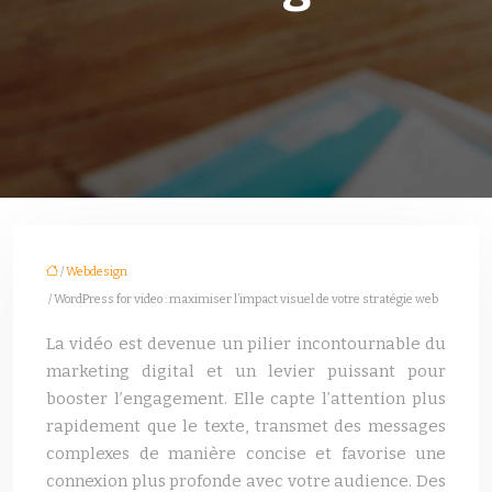
/
Webdesign
/ WordPress for video : maximiser l’impact visuel de votre stratégie web
La vidéo est devenue un pilier incontournable du
marketing digital et un levier puissant pour
booster l’engagement. Elle capte l’attention plus
rapidement que le texte, transmet des messages
complexes de manière concise et favorise une
connexion plus profonde avec votre audience. Des