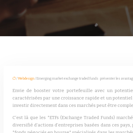
/
Webdesign
/ Emerging market exchange traded funds : présenter les avantage
Envie de booster votre portefeuille avec un potenti
caractérisées par une croissance rapide et un potentiel
investir directement dans ces marchés peut être complexe
C’est là que les *ETFs (Exchange Traded Funds) marché
diversifié d’actions d’entreprises basées dans ces pays,
*fonds négociés en bourse* spécialisés dans les marché