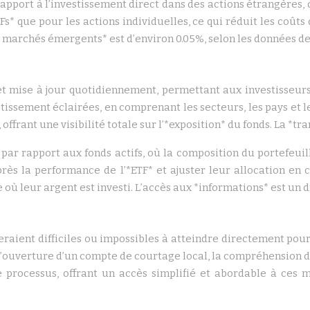
rapport à l’investissement direct dans des actions étrangères, 
s* que pour les actions individuelles, ce qui réduit les coûts 
Fs marchés émergents* est d’environ 0.05%, selon les données d
 mise à jour quotidiennement, permettant aux investisseurs 
ssement éclairées, en comprenant les secteurs, les pays et les
, offrant une visibilité totale sur l’*exposition* du fonds. La *
par rapport aux fonds actifs, où la composition du portefeu
 près la performance de l’*ETF* et ajuster leur allocation en
où leur argent est investi. L’accès aux *informations* est un 
s
raient difficiles ou impossibles à atteindre directement pour
l’ouverture d’un compte de courtage local, la compréhension d
e processus, offrant un accès simplifié et abordable à ces m