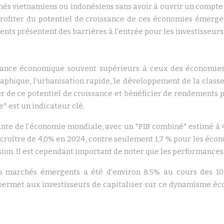
és vietnamiens ou indonésiens sans avoir à ouvrir un compte d
profiter du potentiel de croissance de ces économies émerg
s présentent des barrières à l’entrée pour les investisseurs 
sance économique souvent supérieurs à ceux des économies
aphique, l’urbanisation rapide, le développement de la classe
r de ce potentiel de croissance et bénéficier de rendements 
e* est un indicateur clé.
nte de l’économie mondiale, avec un *PIB combiné* estimé à 4
 croître de 4,0% en 2024, contre seulement 1,7 % pour les éco
ion. Il est cependant important de noter que les performances
s marchés émergents a été d’environ 8.5% au cours des 10
ermet aux investisseurs de capitaliser sur ce dynamisme éco