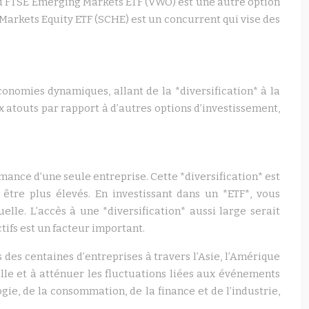
rd FTSE Emerging Markets ETF (VWO) est une autre option
 Markets Equity ETF (SCHE) est un concurrent qui vise des
onomies dynamiques, allant de la *diversification* à la
x atouts par rapport à d’autres options d’investissement,
mance d’une seule entreprise. Cette *diversification* est
être plus élevés. En investissant dans un *ETF*, vous
elle. L’accès à une *diversification* aussi large serait
tifs est un facteur important.
des centaines d’entreprises à travers l’Asie, l’Amérique
uille et à atténuer les fluctuations liées aux événements
gie, de la consommation, de la finance et de l’industrie,