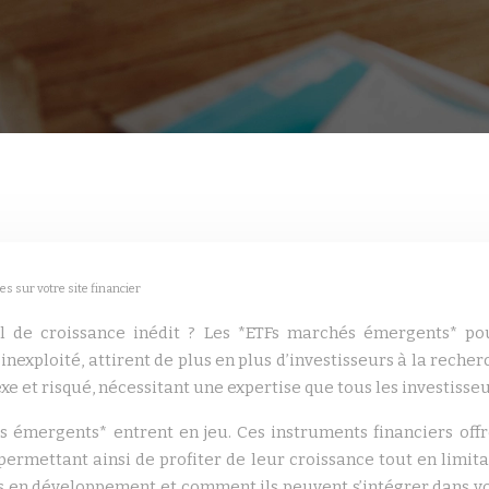
s sur votre site financier
el de croissance inédit ? Les *ETFs marchés émergents* po
 inexploité, attirent de plus en plus d’investisseurs à la rec
 et risqué, nécessitant une expertise que tous les investisse
s émergents* entrent en jeu. Ces instruments financiers off
 permettant ainsi de profiter de leur croissance tout en limi
s en développement et comment ils peuvent s’intégrer dans vot