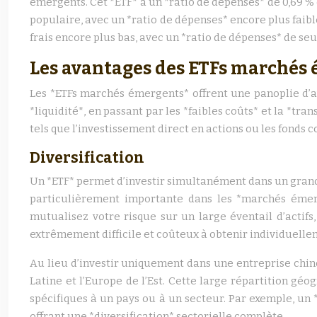
émergents. Cet *ETF* a un *ratio de dépenses* de 0,69 
populaire, avec un *ratio de dépenses* encore plus faibl
frais encore plus bas, avec un *ratio de dépenses* de se
Les avantages des ETFs marchés
Les *ETFs marchés émergents* offrent une panoplie d’av
*liquidité*, en passant par les *faibles coûts* et la *t
tels que l’investissement direct en actions ou les fond
Diversification
Un *ETF* permet d’investir simultanément dans un grand n
particulièrement importante dans les *marchés émerge
mutualisez votre risque sur un large éventail d’actifs,
extrêmement difficile et coûteux à obtenir individuellem
Au lieu d’investir uniquement dans une entreprise chino
Latine et l’Europe de l’Est. Cette large répartition géo
spécifiques à un pays ou à un secteur. Par exemple, un *
offrant une *diversification* sectorielle complète.