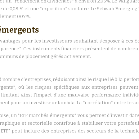
% et un *rendement en dividendes* d’environ 2.05%. Le Vangua
e de 0,08 % et une *exposition* similaire. Le Schwab Emerging
ulement 0.07%.
 émergents
antages pour les investisseurs souhaitant s’exposer à ces éc
ransparence*. Ces instruments financiers présentent de nombreu
s communs de placement gérés activement.
ombre d’entreprises, réduisant ainsi le risque lié à la perfor
nts*, où les risques spécifiques aux entreprises peuvent 
 limitant ainsi l’impact d’une mauvaise performance individu
ent pour un investisseur lambda. La *corrélation* entre les ac
ise, un *ETF marchés émergents* vous permet d’investir dans 
graphique et sectorielle contribue à stabiliser votre portefe
ETF* peut inclure des entreprises des secteurs de la technolo