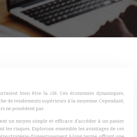
urraient bien être la clé. Ces économies dynamiques,
herche de rendements supérieurs à la moyenne. Cependant,
urs ne possèdent pas.
rent un moyen simple et efficace d’accéder à un panier
tant les risques. Explorons ensemble les avantages de ces
re stratégie d’investissement à long terme, offrant une