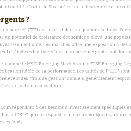
attractif. Le *ratio de Sharpe* est un indicateur clé à surveill
rgents ?
 en bourse* (ETF) qui investit dans un panier d’actions d’e
r un potentiel de croissance économique élevé, une populat
’investissement dans ces marchés offre une exposition à des
pés. Les *indices boursiers* des marchés émergents sont donc
nce, comme le MSCI Emerging Markets ou le FTSE Emerging. Le g
éplication fidèle de sa performance. Les unités de l’*ETF* son
prélèvent des *frais de gestion* annuels, généralement exprim
* est un facteur à considérer.
hacun répondant à des besoins d’investissement spécifiques et
oisir l’*ETF* qui correspond le mieux à vos objectifs, à votre 
 ces fonds.