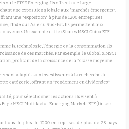
 ou le FTSE Emerging. Ils offrent une large
herchant une exposition globale aux *marchés émergents*.
ffrant une *exposition* à plus de 1200 entreprises.
ne, l’Inde ou l’Asie du Sud-Est. Ils permettent aux
 la moyenne. Un exemple est le iShares MSCI China ETF
omme la technologie, l’énergie ou la consommation. Ils
a croissance de ces marchés. Par exemple, le Global X MSCI
tion, profitant de la croissance de la *classe moyenne
ièrement adaptés aux investisseurs à la recherche de
ette catégorie, offrant un *rendement en dividendes*
lité, pour sélectionner les actions. Ils visent à
es Edge MSCI Multifactor Emerging Markets ETF (ticker:
ctions de plus de 1200 entreprises de plus de 25 pays