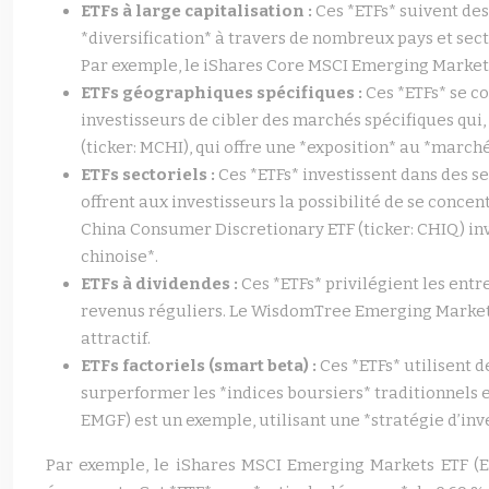
ETFs à large capitalisation :
Ces *ETFs* suivent de
*diversification* à travers de nombreux pays et sec
Par exemple, le iShares Core MSCI Emerging Markets E
ETFs géographiques spécifiques :
Ces *ETFs* se c
investisseurs de cibler des marchés spécifiques qui
(ticker: MCHI), qui offre une *exposition* au *marché
ETFs sectoriels :
Ces *ETFs* investissent dans des 
offrent aux investisseurs la possibilité de se concen
China Consumer Discretionary ETF (ticker: CHIQ) inv
chinoise*.
ETFs à dividendes :
Ces *ETFs* privilégient les ent
revenus réguliers. Le WisdomTree Emerging Markets 
attractif.
ETFs factoriels (smart beta) :
Ces *ETFs* utilisent d
surperformer les *indices boursiers* traditionnels e
EMGF) est un exemple, utilisant une *stratégie d’in
Par exemple, le iShares MSCI Emerging Markets ETF (E