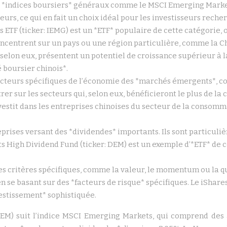
s *indices boursiers* généraux comme le MSCI Emerging Markets
teurs, ce qui en fait un choix idéal pour les investisseurs rec
TF (ticker: IEMG) est un *ETF* populaire de cette catégorie, o
oncentrent sur un pays ou une région particulière, comme la Chi
, selon eux, présentent un potentiel de croissance supérieur à
 boursier chinois*.
secteurs spécifiques de l’économie des *marchés émergents*, c
trer sur les secteurs qui, selon eux, bénéficieront le plus de l
estit dans les entreprises chinoises du secteur de la consomma
reprises versant des *dividendes* importants. Ils sont particul
High Dividend Fund (ticker: DEM) est un exemple d’*ETF* de c
es critères spécifiques, comme la valeur, le momentum ou la qua
n se basant sur des *facteurs de risque* spécifiques. Le iShar
vestissement* sophistiquée.
EM) suit l’indice MSCI Emerging Markets, qui comprend des a