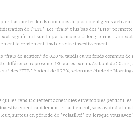
) plus bas que les fonds communs de placement gérés activement
dministration de l’*ETF*. Les *frais* plus bas des *ETFs* perm
mpact significatif sur la performance à long terme. L’impa
lement le rendement final de votre investissement.
 *frais de gestion* de 0,20 %, tandis qu’un fonds commun de 
tte différence représente 130 euros par an. Au bout de 20 ans, 
ns* des *ETFs* étaient de 0.22%, selon une étude de Morningst
e qui les rend facilement achetables et vendables pendant les
 investissement rapidement et facilement, sans avoir à attendr
ieux, surtout en période de *volatilité* ou lorsque vous avez