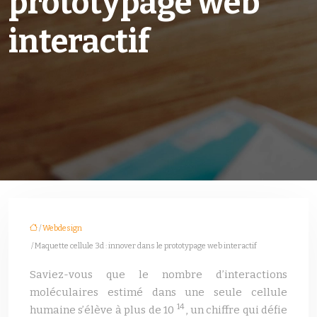
prototypage web
interactif
/
Webdesign
/ Maquette cellule 3d : innover dans le prototypage web interactif
Saviez-vous que le nombre d’interactions
moléculaires estimé dans une seule cellule
14
humaine s’élève à plus de 10
, un chiffre qui défie